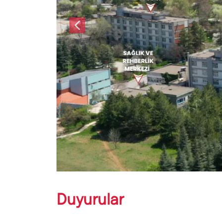
Önceki
Duyurular