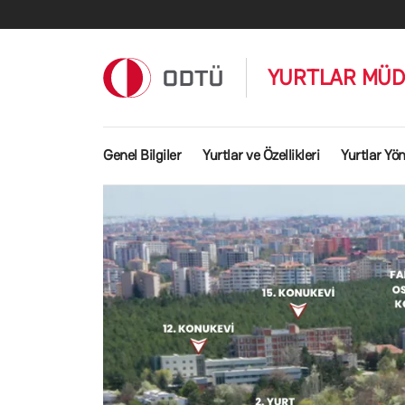
Ana içeriğe atla
YURTLAR MÜ
Ana gezinti menüsü
Genel Bilgiler
Yurtlar ve Özellikleri
Yurtlar Yö