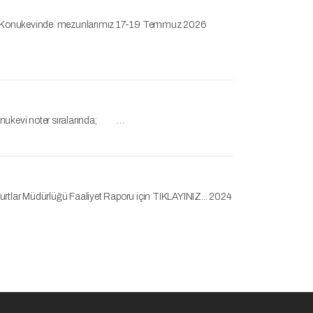
e 15.Konukevinde mezunlarımız 17-19 Temmuz 2026
 Konukevi noter sıralarında; …
 Yurtlar Müdürlüğü Faaliyet Raporu için TIKLAYINIZ... 2024