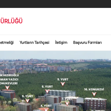
DÜRLÜĞÜ
netmeliği
Yurtların Tarihçesi
İletişim
Başvuru Formları