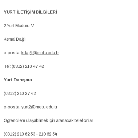
YURT İLETİŞİM BİLGİLERİ
2.Yurt Müdürü V.
Kemal Dağlı
e-posta:
kdagli@metu.edu.tr
Tel: (0312) 210 47 42
Yurt Danışma
(0312) 210 27 42
e-posta:
yurt2@metu.edu.tr
Öğrencilere ulaşabilmek için aranacak telefonlar
(0312) 210 62 53 - 210 62 54