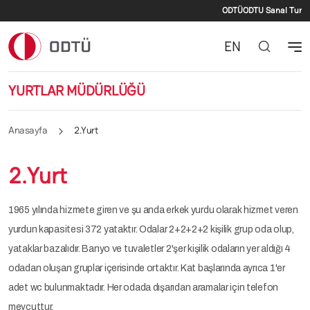
İkincil me
Ana içeriğe atla
ODTÜ
ODTU Sanal Tur
EN
YURTLAR MÜDÜRLÜĞÜ
Anasayfa
2.Yurt
2.Yurt
1965 yılında hizmete giren ve şu anda erkek yurdu olarak hizmet veren
yurdun kapasitesi 372 yataktır. Odalar 2+2+2+2 kişilik grup oda olup,
yataklar bazalıdır. Banyo ve tuvaletler 2'şer kişilik odaların yer aldığı 4
odadan oluşan gruplar içerisinde ortaktır. Kat başlarında ayrıca 1'er
adet wc bulunmaktadır. Her odada dışarıdan aramalar için telefon
mevcuttur.